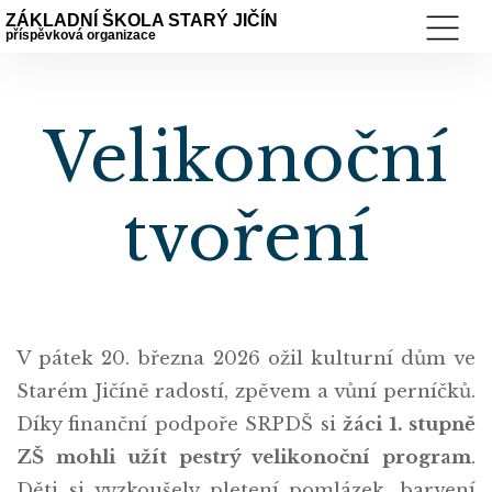
ZÁKLADNÍ ŠKOLA STARÝ JIČÍN
příspěvková organizace
Velikonoční
tvoření
V pátek 20. března 2026 ožil kulturní dům ve
Starém Jičíně radostí, zpěvem a vůní perníčků.
Díky finanční podpoře SRPDŠ si
žáci 1. stupně
ZŠ mohli užít pestrý velikonoční program
.
Děti si vyzkoušely pletení pomlázek, barvení