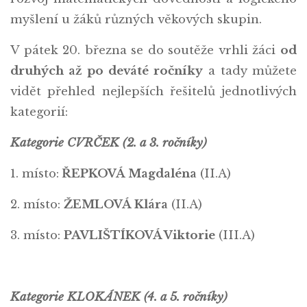
myšlení u žáků různých věkových skupin.
V pátek 20. března se do soutěže vrhli žáci
od
druhých až po deváté ročníky
a tady můžete
vidět přehled nejlepších řešitelů jednotlivých
kategorií:
Kategorie CVRČEK (2. a 3. ročníky)
1. místo:
ŘEPKOVÁ Magdaléna
(II.A)
2. místo:
ŽEMLOVÁ Klára
(II.A)
3. místo:
PAVLIŠTÍKOVÁ Viktorie
(III.A)
Kategorie KLOKÁNEK (4. a 5. ročníky)