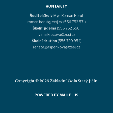
KONTAKTY
Ředitel školy
Mgr. Roman Horut
roman.horut@zssj.cz (556 752 571)
Školní jídelna
(556 752 556)
ivana.krpcova@zssj.cz
Školní družina
(556 720 954)
renata.gasperikova@zssj.cz
Copyright © 2026 Základní škola Starý Jičín.
POWERED BY MAILPLUS