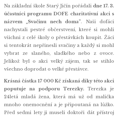
Na základní škole Starý Jičín pořádali
dne 17. 3.
účastníci programu DOFE charitativní akci s
názvem „Svačinu nech doma”
. Naši dofáci
nachystali pestré občerstvení, které si mohli
všichni z celé školy o přestávkách koupit. Žáci
si tentokrát nepřinesli svačiny a každý si mohl
vybrat ze slaného, sladkého nebo z ovoce.
Jelikož byl o akci velký zájem, tak se stihlo
všechno doprodat o velké přestávce.
Krásná částka 17 000 Kč získaná díky této akci
poputuje na podporu Terezky.
Terezka je
24letá mladá žena, která má už od malička
mnoho onemocnění a je připoutaná na lůžko.
Před sedmi lety ji museli doktoři dát přístroj