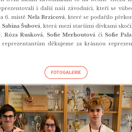
rezentovali i další naši závodníci, kteří se vůbec
na 6. místě
Nela Brzicová
, které se podařilo překo
a
Sabina Šubová
, která mezi staršími dívkami skoč
r
,
Róza Rusková
,
Sofie Merhoutová
či
Sofie Pal
reprezentantům děkujeme za krásnou reprezent
FOTOGALERIE