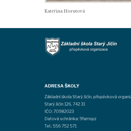
Kateřina Horutová
ADRESA ŠKOLY
Základní škola Starý Jičín, příspěvková organ
Starý Jičín 126, 742 31
IČO: 70982023
Datová schránka: 9famspz
Tel.: 556 752 571