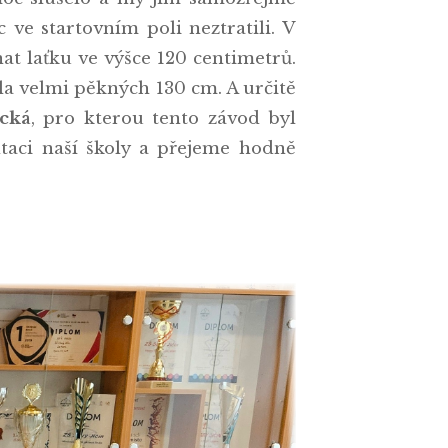
 ve startovním poli neztratili. V
nat laťku ve výšce 120 centimetrů.
ila velmi pěkných 130 cm. A určitě
acká
, pro kterou tento závod byl
aci naší školy a přejeme hodně