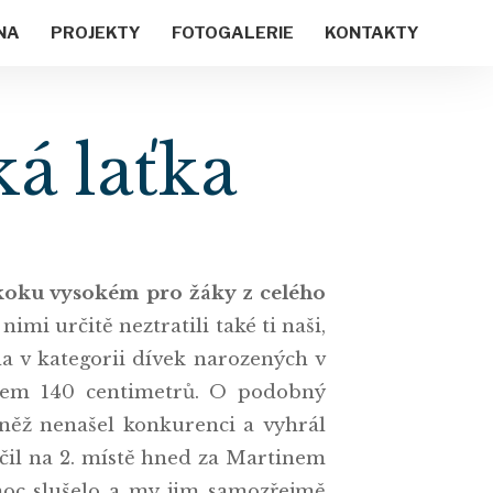
NA
PROJEKTY
FOTOGALERIE
KONTAKTY
á laťka
koku vysokém pro žáky z celého
imi určitě neztratili také ti naši,
la v kategorii dívek narozených v
onem 140 centimetrů. O podobný
vněž nenašel konkurenci a vyhrál
nčil na 2. místě hned za Martinem
oc slušelo a my jim samozřejmě