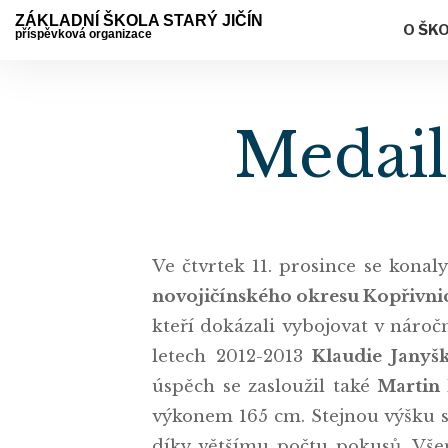
ZÁKLADNÍ ŠKOLA STARÝ JIČÍN
O ŠK
příspěvková organizace
Medail
Ve čtvrtek 11. prosince se kona
novojičínského okresu Kopřivnic
kteří dokázali vybojovat v nároč
letech 2012-2013
Klaudie Janyš
úspěch se zasloužil také
Martin
výkonem 165 cm. Stejnou výšku s
díky většímu počtu pokusů. Vš