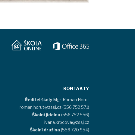
KONTAKTY
Ředitel školy
Mgr. Roman Horut
roman.horut@zssj.cz (556 752 571)
Školní jídelna
(556 752 556)
ivana.krpcova@zssj.cz
Školní družina
(556 720 954)