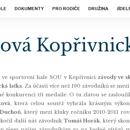
OLE
DOKUMENTY
PRO RODIČE
DRUŽINA
JÍDEL
ová Kopřivnick
ly ve sportovní hale SOU v Kopřivnici
závody ve s
ká laťka
. Za účasti více než 190 závodníků se mezi n
né konkurenci tři medaile. O tu zlatou se zaslouži
ková
, která celou soutěž vyhrála krásným výk
 Duchoň
, který mezi kluky ročníku 2010-2011 ro
kočil další náš závodník
Tomáš Horák
, který sko
em třem našim závodníkům to na bedně vítězů m