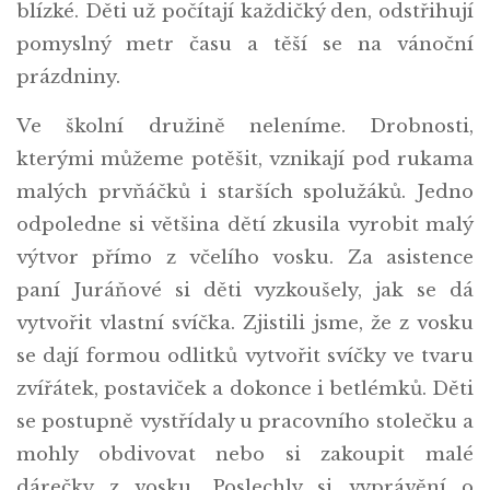
blízké. Děti už počítají každičký den, odstřihují
pomyslný metr času a těší se na vánoční
prázdniny.
Ve školní družině neleníme. Drobnosti,
kterými můžeme potěšit, vznikají pod rukama
malých prvňáčků i starších spolužáků. Jedno
odpoledne si většina dětí zkusila vyrobit malý
výtvor přímo z včelího vosku. Za asistence
paní Juráňové si děti vyzkoušely, jak se dá
vytvořit vlastní svíčka. Zjistili jsme, že z vosku
se dají formou odlitků vytvořit svíčky ve tvaru
zvířátek, postaviček a dokonce i betlémků. Děti
se postupně vystřídaly u pracovního stolečku a
mohly obdivovat nebo si zakoupit malé
dárečky z vosku. Poslechly si vyprávění o