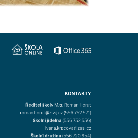
KONTAKTY
Ředitel školy
Mgr. Roman Horut
roman.horut@zssj.cz (556 752 571)
Školní jídelna
(556 752 556)
ivana.krpcova@zssj.cz
Školní družina
(556 720 954)