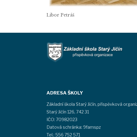
Libor Petráš
ADRESA ŠKOLY
Základní škola Starý Jičín, příspěvková organ
Starý Jičín 126, 742 31
IČO: 70982023
Datová schránka: 9famspz
Tel.: 556 752 571