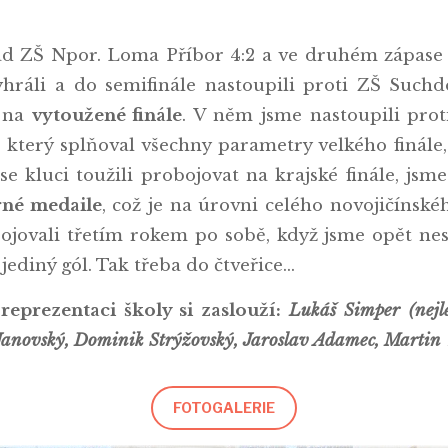
ad ZŠ Npor. Loma Příbor 4:2 a ve druhém zápase 
ráli a do semifinále nastoupili proti ZŠ Suchd
t na
vytoužené finále
. V něm jsme nastoupili pr
který splňoval všechny parametry velkého finále,
 kluci toužili probojovat na krajské finále, jsme
brné medaile
, což je na úrovni celého novojičínsk
ojovali třetím rokem po sobě, když jsme opět nes
 jediný gól. Tak třeba do čtveřice…
reprezentaci školy si zaslouží:
Lukáš Simper (nejle
Janovský, Dominik Strýžovský, Jaroslav Adamec, Martin
FOTOGALERIE