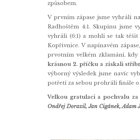
způsobem.
V prvním zápase jsme vyhráli n
Radhoštěm 4:1. Skupinu jsme vyh
vyhráli (6:1) a mohli se tak těši
Kopřivnice. V napínavém zápase, 
prvotním velkém zklamání, kdy se
krásnou 2. příčku a získali stří
výborný výsledek jsme navíc vyb
potřetí za sebou prohráli finále o
Velkou gratulaci a pochvalu za 
Ondřej Dorazil, Jan Cigánek, Adam 