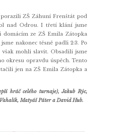
porazili ZŠ Záhuní Frenštát pod
ol nad Odrou. I třetí klání jsme
oti domácím ze ZŠ Emila Zátopka
 jsme nakonec těsně padli 2:3. Po
 však mohli slavit. Obsadili jsme
ého okresu opravdu úspěch. Tento
tačili jen na ZŠ Emila Zátopka a
pší hráč celého turnaje), Jakub Rýc,
 Vahalík, Matyáš Páter a David Hub.