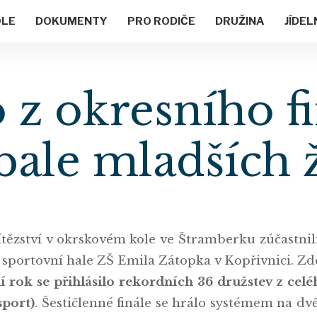
OLE
DOKUMENTY
PRO RODIČE
DRUŽINA
JÍDEL
 z okresního f
rbale mladších 
vítězství v okrskovém kole ve Štramberku zúčastni
e sportovní hale ZŠ Emila Zátopka v Kopřivnici. Zd
ní rok se přihlásilo rekordních 36 družstev z celé
sport)
. Šestičlenné finále se hrálo systémem na d