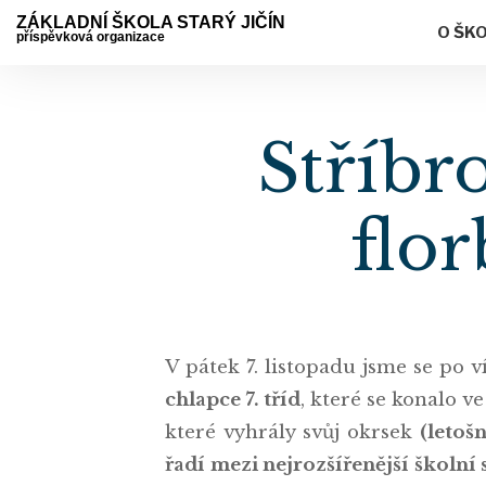
ZÁKLADNÍ ŠKOLA STARÝ JIČÍN
O ŠK
příspěvková organizace
Stříbro
flo
V pátek 7. listopadu jsme se po 
chlapce 7. tříd
, které se konalo v
které vyhrály svůj okrsek
(letoš
řadí mezi nejrozšířenější školní 