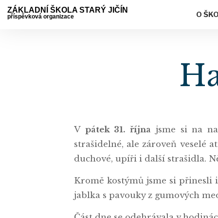
ZÁKLADNÍ ŠKOLA STARÝ JIČÍN
O ŠK
příspěvková organizace
Ha
V
pátek 31. října
jsme si na naš
strašidelné, ale zároveň veselé 
duchové, upíři i další strašidla.
Kromě kostýmů jsme si přinesli i
jablka s pavouky z gumových medv
Část dne se odehrávala v hodinác