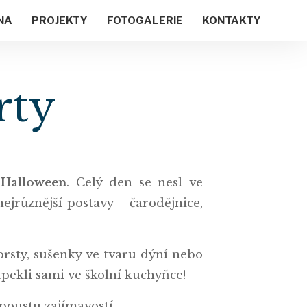
NA
PROJEKTY
FOTOGALERIE
KONTAKTY
rty
 Halloween
. Celý den se nesl ve
ejrůznější postavy – čarodějnice,
prsty, sušenky ve tvaru dýní nebo
upekli sami ve školní kuchyňce!
spoustu zajímavostí.