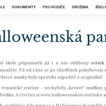
OLE
DOKUMENTY
PRO RODIČE
DRUŽINA
JÍDEL
lloweenská pa
í škole připomněli již i u nás oblíbený
svátek
atmosféře. Už od rána se po chodbách pohybovaly n
 Některé masky byly opravdu nápadité a originální!
 tematické svačiny – nechyběly „krvavé“ muffiny, 
ídků. A čtvrťáci si svou halloweenskou svačinku 
h angličtiny, kde jsme se o Halloweenu dozvěděli 