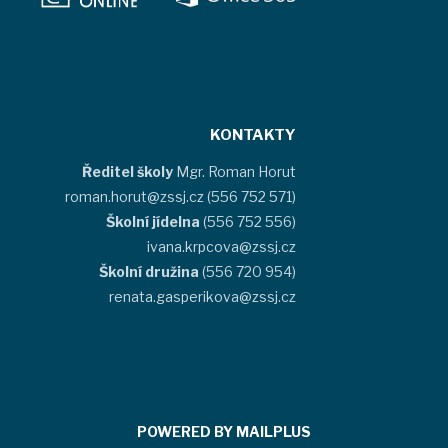
KONTAKTY
Ředitel školy
Mgr. Roman Horut
roman.horut@zssj.cz (556 752 571)
Školní jídelna
(556 752 556)
ivana.krpcova@zssj.cz
Školní družina
(556 720 954)
renata.gasperikova@zssj.cz
POWERED BY MAILPLUS