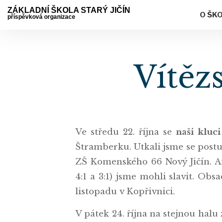
ZÁKLADNÍ ŠKOLA STARÝ JIČÍN
O ŠK
příspěvková organizace
Vítězs
Ve středu 22. října se
naši kluci
Štramberku. Utkali jsme se post
ZŠ Komenského 66 Nový Jičín. Ani
4:1 a 3:1) jsme mohli slavit. Obs
listopadu v Kopřivnici.
V pátek 24. října na stejnou halu 