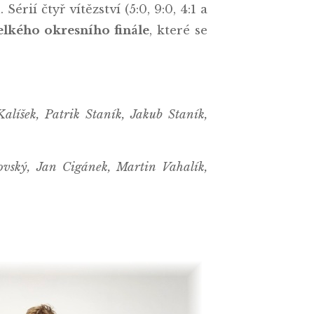
érií čtyř vítězství (5:0, 9:0, 4:1 a
elkého okresního finále
, které se
líšek, Patrik Staník, Jakub Staník,
vský, Jan Cigánek, Martin Vahalík,