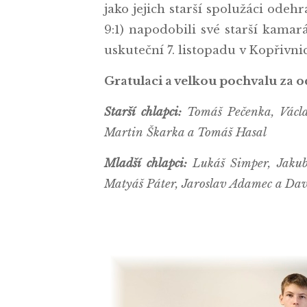
jako jejich starší spolužáci odehrá
9:1) napodobili své starší kamar
uskuteční 7. listopadu v Kopřivnic
Gratulaci a velkou pochvalu za o
Starší chlapci:
Tomáš Pečenka, Václav
Martin Škarka a Tomáš Hasal
Mladší chlapci:
Lukáš Simper, Jakub
Matyáš Páter, Jaroslav Adamec a Da