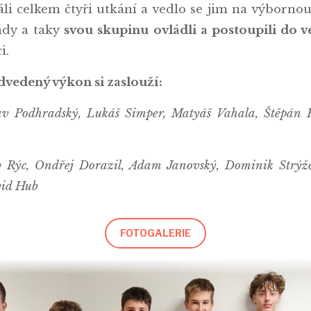
li celkem čtyři utkání a vedlo se jim na výbornou. S
ády a taky
svou skupinu ovládli a postoupili do v
i.
dvedený výkon si zaslouží:
 Podhradský, Lukáš Simper, Matyáš Vahala, Štěpán Ka
 Rýc, Ondřej Dorazil, Adam Janovský, Dominik Strýžo
vid Hub
FOTOGALERIE