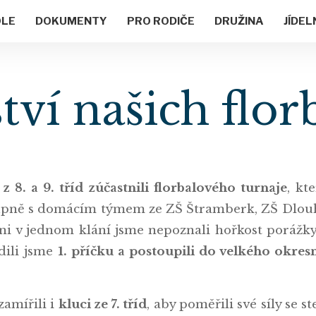
OLE
DOKUMENTY
PRO RODIČE
DRUŽINA
JÍDEL
tví našich flor
 z 8. a 9. tříd zúčastnili florbalového turnaje
, kt
upně s domácím týmem ze ZŠ Štramberk, ZŠ Dlouhá
 v jednom klání jsme nepoznali hořkost porážky a 
adili jsme
1. příčku a postoupili do velkého okresn
zamířili i
kluci ze 7. tříd
, aby poměřili své síly se 