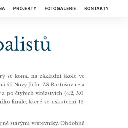
NA
PROJEKTY
FOTOGALERIE
KONTAKTY
balistů
erý se konal na základní škole ve
 56 Nový Jičín, ZŠ Bartošovice a
po čtyřech vítězstvích (4:2, 5:0,
ího finále
, které se uskuteční 12.
stejně starými vrstevníky. Obdobně