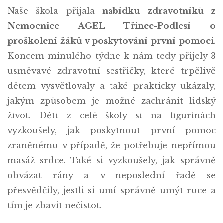
Naše škola přijala
nabídku zdravotníků z
Nemocnice AGEL Třinec-Podlesí o
proškolení žáků v poskytování první pomoci
.
Koncem minulého týdne k nám tedy přijely 3
usměvavé zdravotní sestřičky, které trpělivě
dětem vysvětlovaly a také prakticky ukázaly,
jakým způsobem je možné zachránit lidský
život. Děti z celé školy si na figurínách
vyzkoušely, jak poskytnout první pomoc
zraněnému v případě, že potřebuje nepřímou
masáž srdce. Také si vyzkoušely, jak správně
obvázat rány a v neposlední řadě se
přesvědčily, jestli si umí správně umýt ruce a
tím je zbavit nečistot.