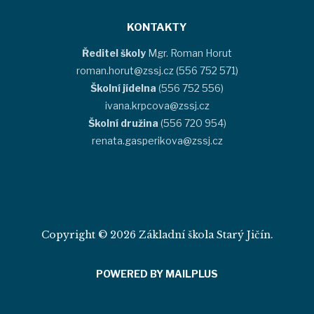
KONTAKTY
Ředitel školy
Mgr. Roman Horut
roman.horut@zssj.cz (556 752 571)
Školní jídelna
(556 752 556)
ivana.krpcova@zssj.cz
Školní družina
(556 720 954)
renata.gasperikova@zssj.cz
Copyright © 2026 Základní škola Starý Jičín.
POWERED BY MAILPLUS