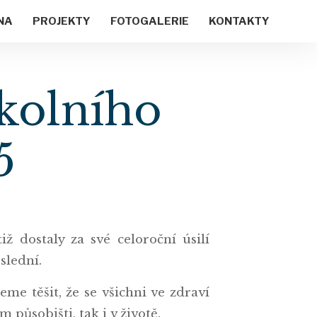
NA
PROJEKTY
FOTOGALERIE
KONTAKTY
školního
5
iž dostaly za své celoroční úsilí
slední.
me těšit, že se všichni ve zdraví
působišti, tak i v životě.