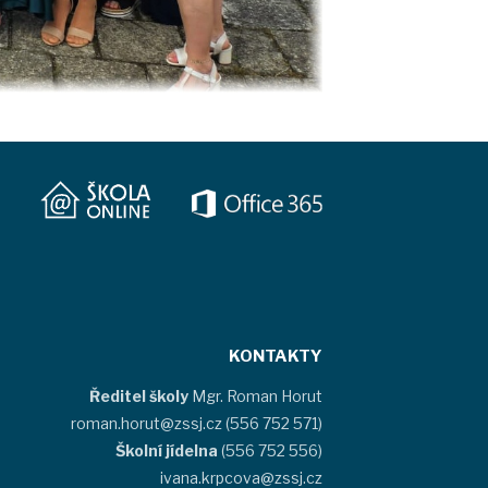
KONTAKTY
Ředitel školy
Mgr. Roman Horut
roman.horut@zssj.cz (556 752 571)
Školní jídelna
(556 752 556)
ivana.krpcova@zssj.cz