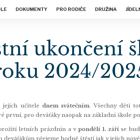
OLE
DOKUMENTY
PRO RODIČE
DRUŽINA
JÍDEL
tní ukončení 
roku 2024/202
 jejich učitele
dnem svátečním
. Všechny děti tot
ré první, pro deváťáky naopak na základní škole po
ožití letních prázdnin a v
pondělí 1. září
se bude
 deváťákům přejeme hodně štěstí jak v jejich novém 