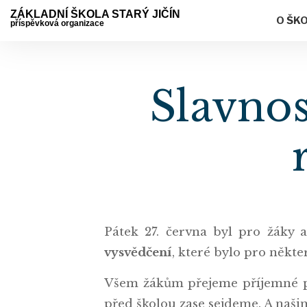
ZÁKLADNÍ ŠKOLA STARÝ JIČÍN
O ŠK
příspěvková organizace
Slavnos
Pátek 27. června byl pro žáky a
vysvědčení
, které bylo pro někte
Všem žákům přejeme příjemné pr
před školou zase sejdeme. A našim