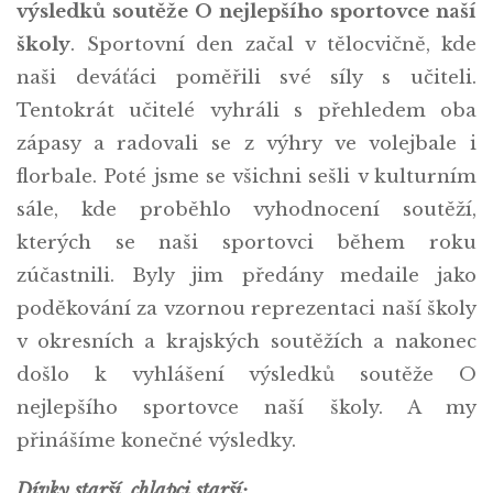
výsledků soutěže O nejlepšího sportovce naší
školy
. Sportovní den začal v tělocvičně, kde
naši deváťáci poměřili své síly s učiteli.
Tentokrát učitelé vyhráli s přehledem oba
zápasy a radovali se z výhry ve volejbale i
florbale. Poté jsme se všichni sešli v kulturním
sále, kde proběhlo vyhodnocení soutěží,
kterých se naši sportovci během roku
zúčastnili. Byly jim předány medaile jako
poděkování za vzornou reprezentaci naší školy
v okresních a krajských soutěžích a nakonec
došlo k vyhlášení výsledků soutěže O
nejlepšího sportovce naší školy. A my
přinášíme konečné výsledky.
Dívky starší, chlapci starší: