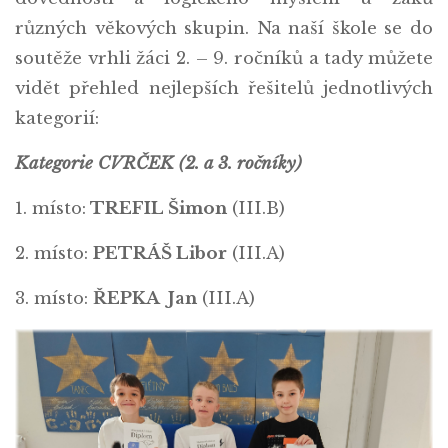
různých věkových skupin. Na naší škole se do
soutěže vrhli žáci 2. – 9. ročníků a tady můžete
vidět přehled nejlepších řešitelů jednotlivých
kategorií:
Kategorie CVRČEK (2. a 3. ročníky)
1. místo:
TREFIL Šimon
(III.B)
2. místo:
PETRÁŠ Libor
(III.A)
3. místo:
ŘEPKA Jan
(III.A)