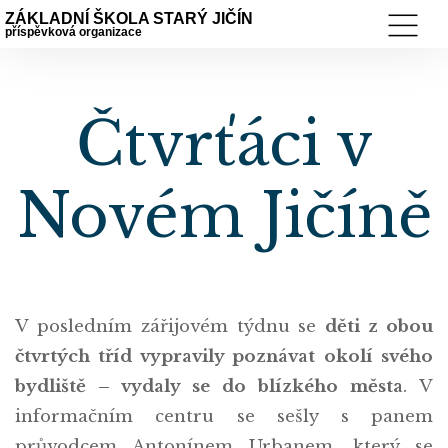
ZÁKLADNÍ ŠKOLA STARÝ JIČÍN
příspěvková organizace
Čtvrťáci v
Novém Jičíně
V posledním zářijovém týdnu se
děti z obou
čtvrtých tříd vypravily poznávat okolí svého
bydliště – vydaly se do blízkého města
. V
informačním centru se sešly s panem
průvodcem Antonínem Urbanem, který se