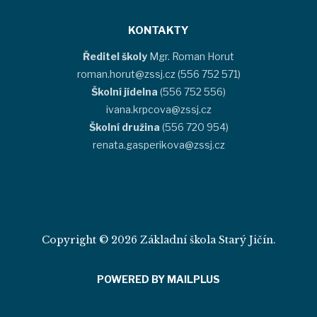
KONTAKTY
Ředitel školy
Mgr. Roman Horut
roman.horut@zssj.cz (556 752 571)
Školní jídelna
(556 752 556)
ivana.krpcova@zssj.cz
Školní družina
(556 720 954)
renata.gasperikova@zssj.cz
Copyright © 2026 Základní škola Starý Jičín.
POWERED BY MAILPLUS