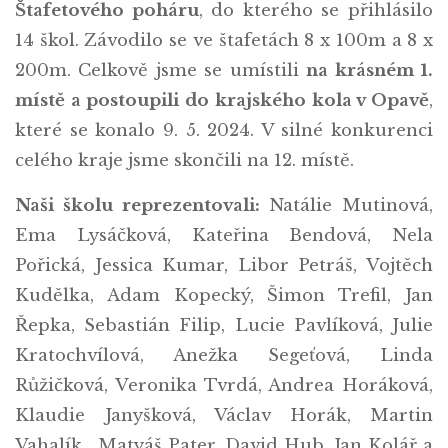
Štafetového poháru
, do kterého se přihlásilo
14 škol. Závodilo se ve štafetách 8 x 100m a 8 x
200m. Celkově jsme se umístili
na krásném 1.
místě a postoupili do krajského kola v Opavě
,
které se konalo 9. 5. 2024. V silné konkurenci
celého kraje jsme skončili na 12. místě.
Naši školu reprezentovali:
Natálie Mutinová,
Ema Lysáčková, Kateřina Bendová, Nela
Pořická, Jessica Kumar, Libor Petráš, Vojtěch
Kudělka, Adam Kopecký, Šimon Trefil, Jan
Řepka, Sebastián Filip, Lucie Pavlíková, Julie
Kratochvílová, Anežka Segeťová, Linda
Růžičková, Veronika Tvrdá, Andrea Horáková,
Klaudie Janyšková, Václav Horák, Martin
Vahalík , Matyáš Pater, David Hub, Jan Kolář a