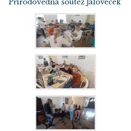
Přírodovědná soutěž Jaloveček