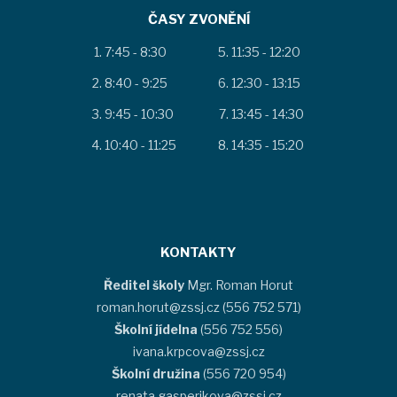
ČASY ZVONĚNÍ
7:45 - 8:30
11:35 - 12:20
8:40 - 9:25
12:30 - 13:15
9:45 - 10:30
13:45 - 14:30
10:40 - 11:25
14:35 - 15:20
KONTAKTY
Ředitel školy
Mgr. Roman Horut
roman.horut@zssj.cz (556 752 571)
Školní jídelna
(556 752 556)
ivana.krpcova@zssj.cz
Školní družina
(556 720 954)
renata.gasperikova@zssj.cz