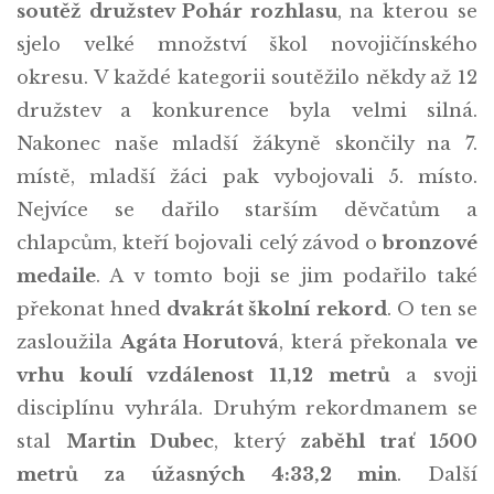
soutěž družstev Pohár rozhlasu
, na kterou se
sjelo velké množství škol novojičínského
okresu. V každé kategorii soutěžilo někdy až 12
družstev a konkurence byla velmi silná.
Nakonec naše mladší žákyně skončily na 7.
místě, mladší žáci pak vybojovali 5. místo.
Nejvíce se dařilo starším děvčatům a
chlapcům, kteří bojovali celý závod o
bronzové
medaile
. A v tomto boji se jim podařilo také
překonat hned
dvakrát školní rekord
. O ten se
zasloužila
Agáta Horutová
, která překonala
ve
vrhu koulí vzdálenost 11,12 metrů
a svoji
disciplínu vyhrála. Druhým rekordmanem se
stal
Martin Dubec
, který
zaběhl trať 1500
metrů za úžasných 4:33,2 min
. Další